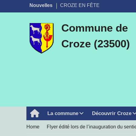
Skip
Nouvelles
CROZE EN FÊTE
to
Appel à la vigilance dans l’utilisati
content
de l’eau
Commune de
Cérémonie du vendredi 8 mai 2026
Aire de jeux
Croze (23500)
Chasse aux œufs de Pâques, lundi
avril
Fermeture secrétariat de mairie
PLUI
La commune
Découvrir Croze
Home
Home
Flyer édité lors de l’inauguration du sent