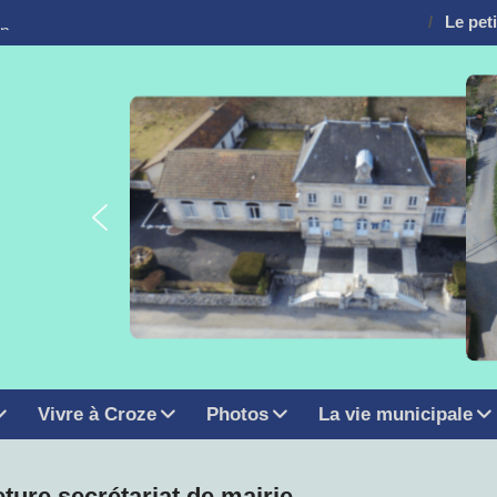
on
Le pet
 6
Vivre à Croze
Photos
La vie municipale
ture secrétariat de mairie