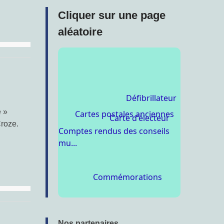
Cliquer sur une page
aléatoire
Défibrillateur
Cartes postales anciennes
e »
Carte d'électeur
Croze.
Comptes rendus des conseils
mu...
Commémorations
Nos partenaires