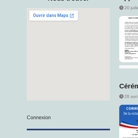
20 juil
Cérém
28 avr
Connexion