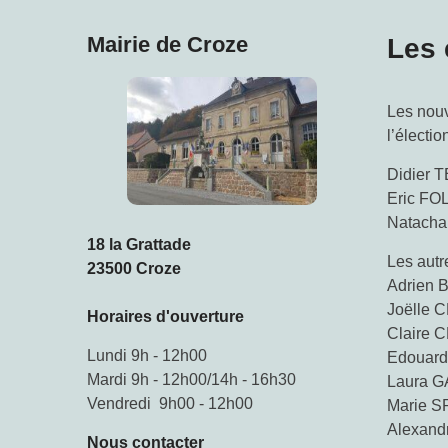
Mairie de Croze
Les 
Les nouv
l’électi
Didier T
Eric FOL
Natacha
18 la Grattade
Les autr
23500 Croze
Adrien
Joëlle
Horaires d'ouverture
Claire
Lundi 9h - 12h00
Edouar
Mardi 9h - 12h00/14h - 16h30
Laura 
Vendredi 9h00 - 12h00
Marie 
Alexan
Nous contacter