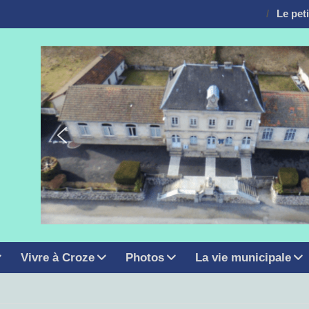
Le pet
 6
on
Vivre à Croze
Photos
La vie municipale