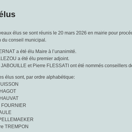
élus
eaux élus se sont réunis le 20 mars 2026 en mairie pour procé
on du conseil municipal.
ERNAT a été élu Maire à l’unanimité.
LEZOU a été élu premier adjoint.
 JABOUILLE et Pierre FLESSATI ont été nommés conseillers d
es élus sont, par ordre alphabétique:
 BUISSON
 CHAGOT
 CHAUVAT
d FOURNIER
GAULE
SPELLEMAEKER
dre TREMPON