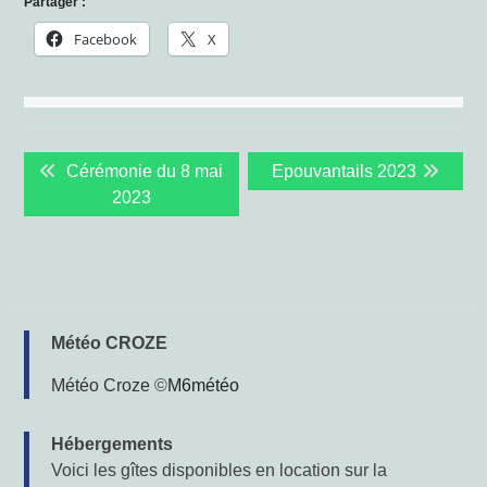
Partager :
Facebook
X
Navigation
Previous
Next
Cérémonie du 8 mai
Epouvantails 2023
de
post:
post:
2023
l’article
Météo CROZE
Météo Croze
©
M6météo
Hébergements
Voici les gîtes disponibles en location sur la